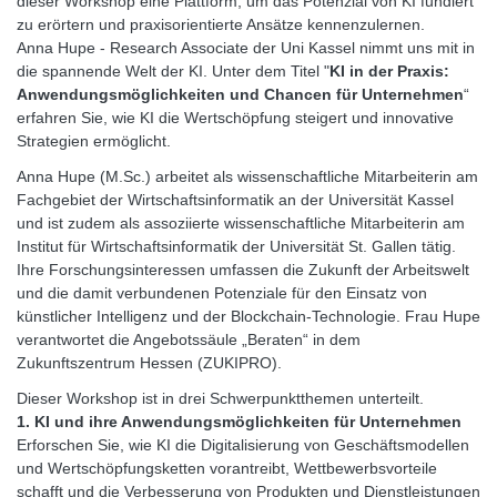
dieser Workshop eine Plattform, um das Potenzial von KI fundiert
zu erörtern und praxisorientierte Ansätze kennenzulernen.
Anna Hupe - Research Associate der Uni Kassel nimmt uns mit in
die spannende Welt der KI. Unter dem Titel "
KI in der Praxis:
Anwendungsmöglichkeiten und Chancen für Unternehmen
“
erfahren Sie, wie KI die Wertschöpfung steigert und innovative
Strategien ermöglicht.
Anna Hupe (M.Sc.) arbeitet als wissenschaftliche Mitarbeiterin am
Fachgebiet der Wirtschaftsinformatik an der Universität Kassel
und ist zudem als assoziierte wissenschaftliche Mitarbeiterin am
Institut für Wirtschaftsinformatik der Universität St. Gallen tätig.
Ihre Forschungsinteressen umfassen die Zukunft der Arbeitswelt
und die damit verbundenen Potenziale für den Einsatz von
künstlicher Intelligenz und der Blockchain-Technologie. Frau Hupe
verantwortet die Angebotssäule „Beraten“ in dem
Zukunftszentrum Hessen (ZUKIPRO).
Dieser Workshop ist in drei Schwerpunktthemen unterteilt.
1. KI und ihre Anwendungsmöglichkeiten für Unternehmen
Erforschen Sie, wie KI die Digitalisierung von Geschäftsmodellen
und Wertschöpfungsketten vorantreibt, Wettbewerbsvorteile
schafft und die Verbesserung von Produkten und Dienstleistungen