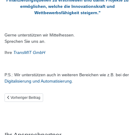
ermöglichen, welche die Innovationskraft und
Wettbewerbsfähigkeit steigern."
Gerne unterstützen wir Mittelhessen.
Sprechen Sie uns an.
Ihre
TransMIT GmbH
P.S.: Wir unterstützen auch in weiteren Bereichen wie z.B. bei der
Digitalisierung und Automatisierung
.
Vorheriger Beitrag: Patentrecherchen
Vorheriger Beitrag
Ihr Ansprechpartner