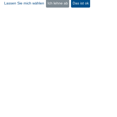
Lassen Sie mich wählen
Ich lehne ab
Das ist ok
TeamMit
c/o TransMIT GmbH
Kerkrader Straße 3
35394 Gießen
Telefon: +49 (6 41) 94 36 4 - 0
E-Mail:
teammit@transmit.de
Kontakt
Impressum
Datenschutz
Bildnachweis
Cookie Einstellungen
© 2026
TransMIT GmbH