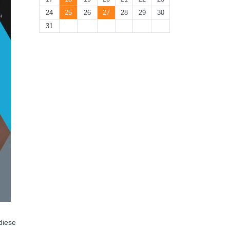
24
25
26
27
28
29
30
31
diese