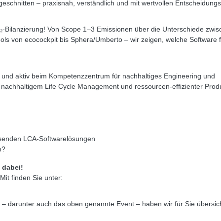
eschnitten – praxisnah, verständlich und mit wertvollen Entscheidungs
CO₂-Bilanzierung! Von Scope 1–3 Emissionen über die Unterschiede zwi
ols von ecocockpit bis Sphera/Umberto – wir zeigen, welche Software f
 und aktiv beim Kompetenzzentrum für nachhaltiges Engineering und
 nachhaltigem Life Cycle Management und ressourcen-effizienter Produ
assenden LCA-Softwarelösungen
m?
 dabei!
it finden Sie unter:
 darunter auch das oben genannte Event – haben wir für Sie übersich