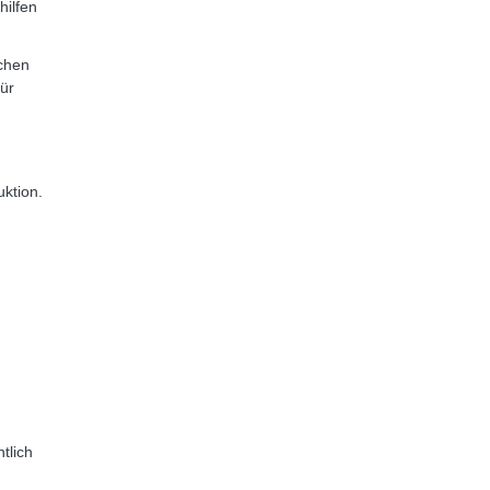
hilfen
schen
ür
ktion.
tlich