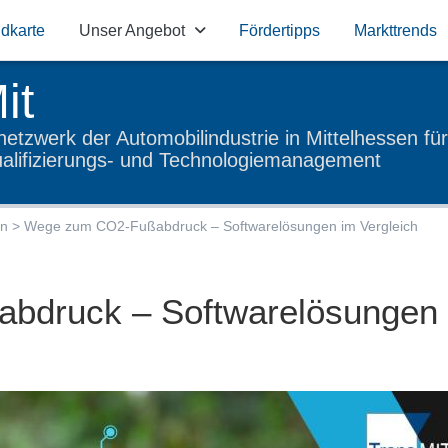
ndkarte
Unser Angebot
Förder­tipps
Markt­trends
it
etzwerk der Automobil­industrie in Mittel­hessen für
ualifizierungs- und Technologiemanagement
en
Wege zum CO2-Fußabdruck – Softwarelösungen im Vergleich
bdruck – Softwarelösungen